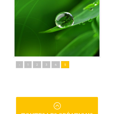
‹
1
2
3
4
5
: