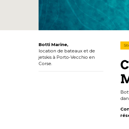
Botti Marine,
Sit
location de bateaux et de
jetskis à Porto-Vecchio en
C
Corse.
M
Bot
dans
Con
rés